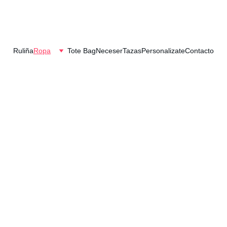
Ruliña
Ropa
Tote Bag
Neceser
Tazas
Personalizate
Contacto
a Personali